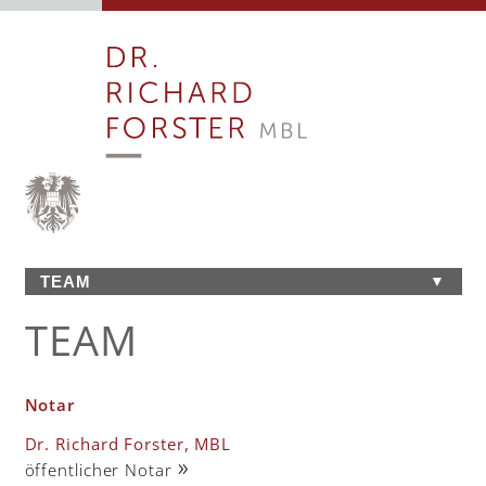
TEAM
▼
DAS NOTARIAT
TEAM
GARANTIERTE RECHTSSICHERHEIT
TEAM
DIENSTLEISTUNGEN
Notar
ANFAHRT
Dr. Richard Forster, MBL
LINKS
»
öffentlicher Notar
KONTAKT