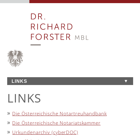
LINKS
▼
DAS NOTARIAT
LINKS
GARANTIERTE RECHTSSICHERHEIT
TEAM
DIENSTLEISTUNGEN
Die Österreichische Notartreuhandbank
ANFAHRT
Die Österreichische Notariatskammer
LINKS
Urkundenarchiv (cyberDOC)
KONTAKT